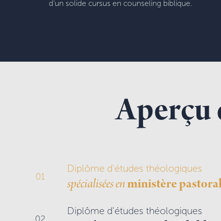
d’un solide cursus en counseling biblique.
Aperçu 
Diplôme d'études théologiques
01
spécialisées en
ministère pastora
Diplôme d'études théologiques
02