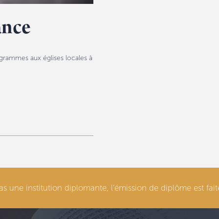
ance
ogrammes aux églises locales à
as une institution diplomante, l’émission de diplôme est fa