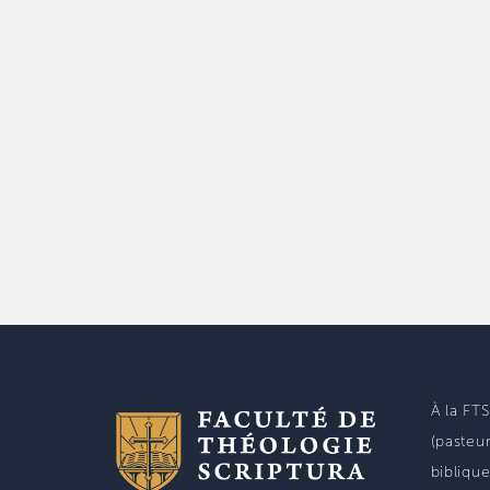
À la FT
(pasteur
biblique