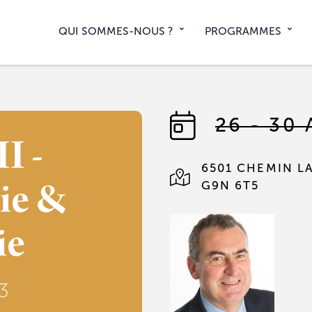
QUI SOMMES-NOUS ?
PROGRAMMES
26 - 30
I -
6501 CHEMIN L
ie &
G9N 6T5
ie
3