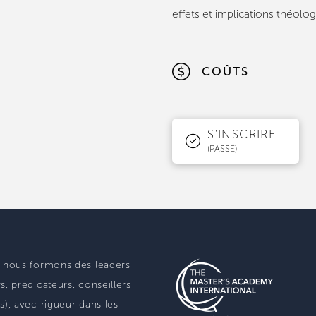
effets et implications théolo
COÛTS
--
S'INSCRIRE
(PASSÉ)
S nous formons des leaders
s, prédicateurs, conseillers
s), avec rigueur dans les