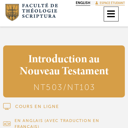
ENGLISH
ESPACE ÉTUDIANT
Introduction au
Nouveau Testament
NT503/NT103
COURS EN LIGNE
EN ANGLAIS (AVEC TRADUCTION EN
FRANÇAIS)